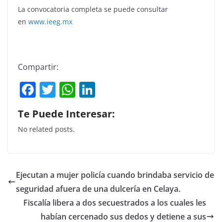
La convocatoria completa se puede consultar
en
www.ieeg.mx
Compartir:
F
T
W
Li
a
w
h
n
Te Puede Interesar:
c
itt
at
k
No related posts.
e
er
s
e
b
A
dI
o
p
n
Ejecutan a mujer policía cuando brindaba servicio de
o
p
seguridad afuera de una dulcería en Celaya.
k
Fiscalía libera a dos secuestrados a los cuales les
habían cercenado sus dedos y detiene a sus