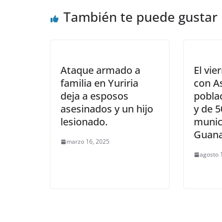
También te puede gustar
Ataque armado a
El vie
familia en Yuriria
con A
deja a esposos
poblac
asesinados y un hijo
y de 5
lesionado.
munic
Guana
marzo 16, 2025
agosto 