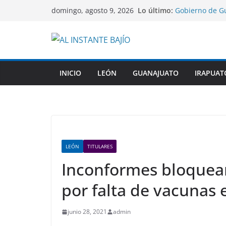
Saltar
Lo último:
Gobierno de G
domingo, agosto 9, 2026
al
indígenas dentr
Víctima mortal,
contenido
México a comet
Con la presenc
desde San Feli
León abre el di
INICIO
LEÓN
GUANAJUATO
IRAPUAT
rumbo a la cum
COFEPRIS desca
su origen en p
LEÓN
TITULARES
Inconformes bloquea
por falta de vacunas 
junio 28, 2021
admin