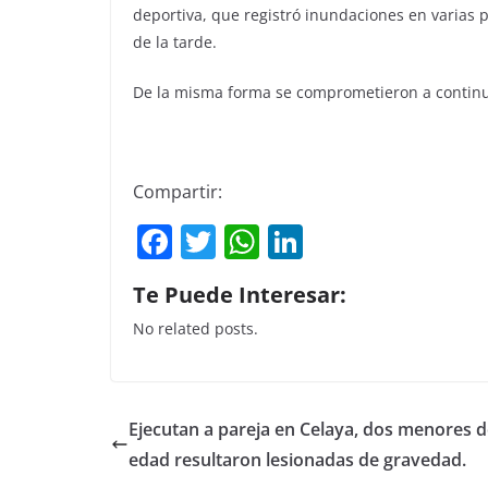
deportiva, que registró inundaciones en varias p
de la tarde.
De la misma forma se comprometieron a continua
Compartir:
F
T
W
Li
a
w
h
n
Te Puede Interesar:
c
itt
at
k
No related posts.
e
er
s
e
b
A
dI
o
p
n
Ejecutan a pareja en Celaya, dos menores 
o
p
edad resultaron lesionadas de gravedad.
k