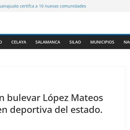
uanajuato certifca a 10 nuevas comunidades
o del el padrón estatal.
 de ex policía de Texas, que ingresó a
er triple homicidio, era de Guanajuato.
ia de la gobernadora, Guanajuato sé sumó,
pe, a la Jornada Nacional de Reforestación.
álogo para construir la ciudad del futuro
O
CELAYA
SALAMANCA
SILAO
MUNICIPIOS
NA
bre de ciudades de vanguardia “Leon 450”.
rta origen de diarrea explosiva en EU tenga
lanta de Guanajuato.
n bulevar López Mateos
en deportiva del estado.