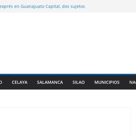
exprés en Guanajuato Capital, dos sujetos
dos por agentes de investigación criminal.
ilao entrega sementales para impulsar el
genético del hato ganadero.
eón entrega paquetes de útiles escolares en
urales del municipio.
asume la presidencia de la Asociación de
del PAN en sustitución de Maru Campos.
alizará cambiar la denominación de sus
Militarizadas y revisar sus planes de
O
CELAYA
SALAMANCA
SILAO
MUNICIPIOS
NA