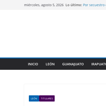
Saltar
Lo último:
Por secuestro 
miércoles, agosto 5, 2026
al
fueron captura
Gobierno de S
contenido
mejoramiento 
Alcaldesa de L
comunidades r
Libia Dennise 
Gobernadores 
Guanajuato an
Preparatorias 
estudios.
INICIO
LEÓN
GUANAJUATO
IRAPUAT
LEÓN
TITULARES