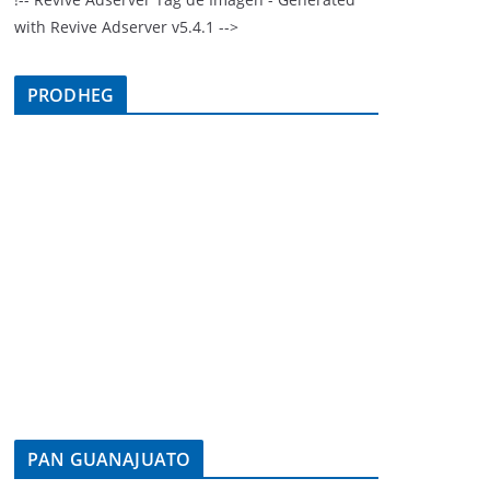
with Revive Adserver v5.4.1 -->
PRODHEG
PAN GUANAJUATO