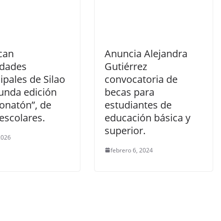
can
Anuncia Alejandra
idades
Gutiérrez
pales de Silao
convocatoria de
gunda edición
becas para
onatón”, de
estudiantes de
 escolares.
educación básica y
superior.
 2026
febrero 6, 2024