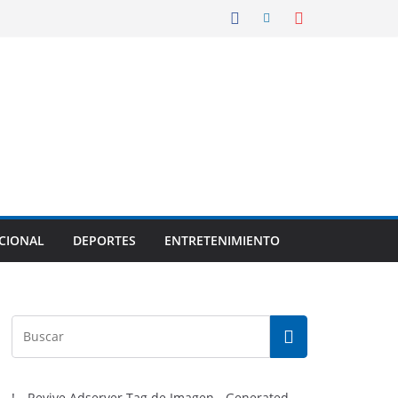
CIONAL
DEPORTES
ENTRETENIMIENTO
!-- Revive Adserver Tag de Imagen - Generated