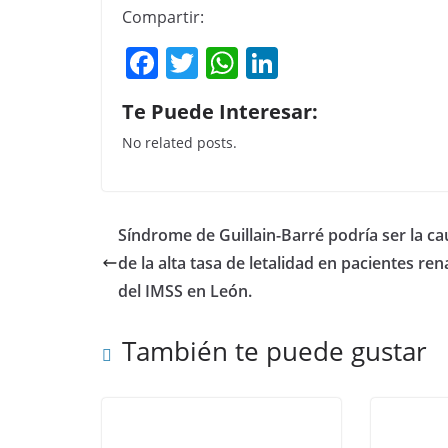
Compartir:
F
T
W
Li
a
w
h
n
Te Puede Interesar:
c
itt
at
k
No related posts.
e
er
s
e
b
A
dI
o
p
n
Síndrome de Guillain-Barré podría ser la ca
o
p
de la alta tasa de letalidad en pacientes ren
k
del IMSS en León.
También te puede gustar