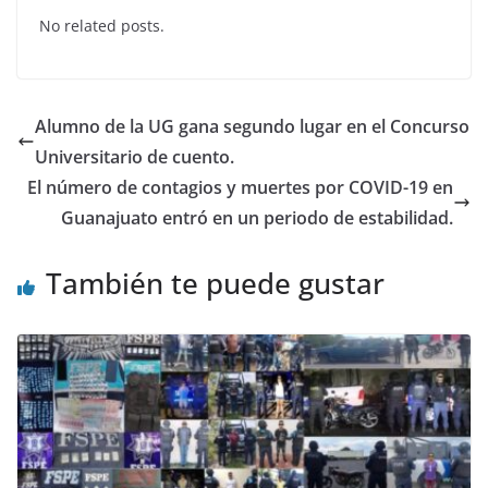
c
itt
at
k
No related posts.
e
er
s
e
b
A
dI
o
p
n
Alumno de la UG gana segundo lugar en el Concurso
o
p
Universitario de cuento.
k
El número de contagios y muertes por COVID-19 en
Guanajuato entró en un periodo de estabilidad.
También te puede gustar