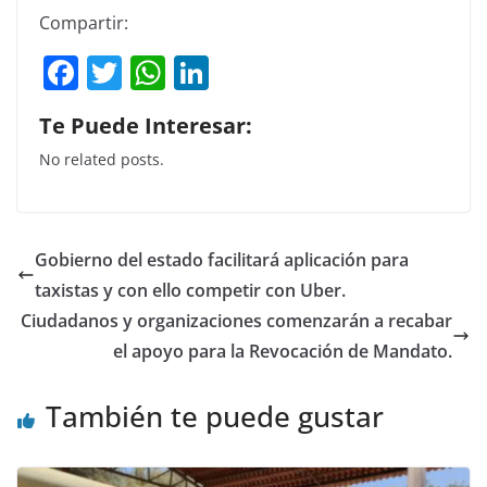
Compartir:
F
T
W
Li
a
w
h
n
Te Puede Interesar:
c
itt
at
k
No related posts.
e
er
s
e
b
A
dI
o
p
n
Gobierno del estado facilitará aplicación para
o
p
taxistas y con ello competir con Uber.
k
Ciudadanos y organizaciones comenzarán a recabar
el apoyo para la Revocación de Mandato.
También te puede gustar