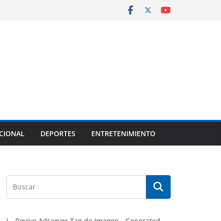
CIONAL
DEPORTES
ENTRETENIMIENTO
!-- Revive Adserver Tag de Imagen - Generated