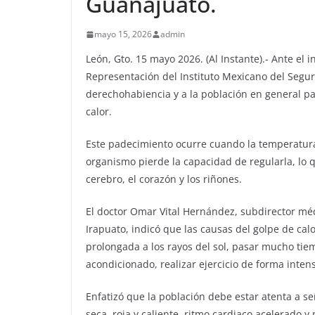
Guanajuato.
mayo 15, 2026
admin
León, Gto. 15 mayo 2026. (Al Instante).- Ante el 
Representación del Instituto Mexicano del Segur
derechohabiencia y a la población en general pa
calor.
Este padecimiento ocurre cuando la temperatura
organismo pierde la capacidad de regularla, lo
cerebro, el corazón y los riñones.
El doctor Omar Vital Hernández, subdirector méd
Irapuato, indicó que las causas del golpe de cal
prolongada a los rayos del sol, pasar mucho tie
acondicionado, realizar ejercicio de forma inten
Enfatizó que la población debe estar atenta a s
seca, roja y caliente, ritmo cardiaco acelerado y