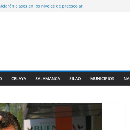
niciarán clases en los niveles de preescolar,
entaria en Guanajuato.
ume la presidencia de la Asociación de
l PAN en sustitución de Maru Campos.
izará cambiar la denominación de sus
litarizadas y revisar sus planes de
e control de la presa Ignacio Allende.
n desfogues por alto almacenamiento.
rez entrega certificados a indígenas dentro
pulso Empresarial Indígena.
O
CELAYA
SALAMANCA
SILAO
MUNICIPIOS
NA