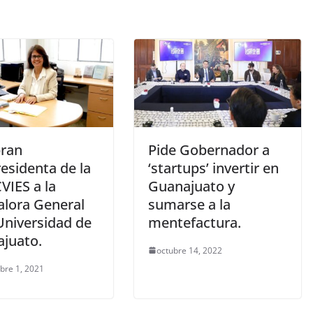
ran
Pide Gobernador a
esidenta de la
‘startups’ invertir en
IES a la
Guanajuato y
alora General
sumarse a la
Universidad de
mentefactura.
juato.
octubre 14, 2022
bre 1, 2021