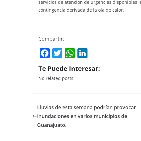
servicios de atención de urgencias disponibles 
contingencia derivada de la ola de calor.
Compartir:
F
T
W
Li
a
w
h
n
Te Puede Interesar:
c
itt
at
k
No related posts.
e
er
s
e
b
A
dI
o
p
n
Lluvias de esta semana podrían provocar
o
p
inundaciones en varios municipios de
k
Guanajuato.