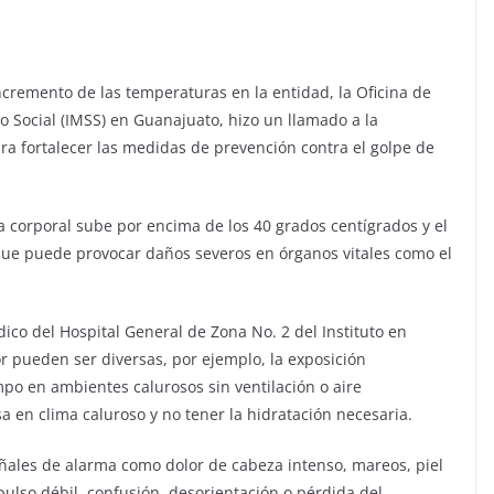
incremento de las temperaturas en la entidad, la Oficina de
o Social (IMSS) en Guanajuato, hizo un llamado a la
ra fortalecer las medidas de prevención contra el golpe de
 corporal sube por encima de los 40 grados centígrados y el
 que puede provocar daños severos en órganos vitales como el
ico del Hospital General de Zona No. 2 del Instituto en
or pueden ser diversas, por ejemplo, la exposición
mpo en ambientes calurosos sin ventilación o aire
sa en clima caluroso y no tener la hidratación necesaria.
eñales de alarma como dolor de cabeza intenso, mareos, piel
 pulso débil, confusión, desorientación o pérdida del