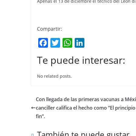
Apenas el 13 de diciembre el técnico del León di
Compartir:
F
T
W
Li
a
w
h
n
Te puede interesar:
c
itt
at
k
e
er
s
e
No related posts.
b
A
dI
o
p
n
o
p
Con llegada de las primeras vacunas a Méxi
k
canciller califica el hecho como “El principio
fin”.
También te puede gustar