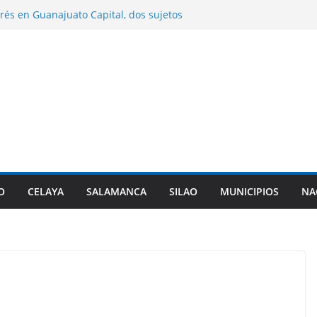
rés en Guanajuato Capital, dos sujetos
 por agentes de investigación criminal.
 entrega sementales para impulsar el
ético del hato ganadero.
 entrega paquetes de útiles escolares en
les del municipio.
me la presidencia de la Asociación de
 PAN en sustitución de Maru Campos.
zará cambiar la denominación de sus
itarizadas y revisar sus planes de
O
CELAYA
SALAMANCA
SILAO
MUNICIPIOS
NA