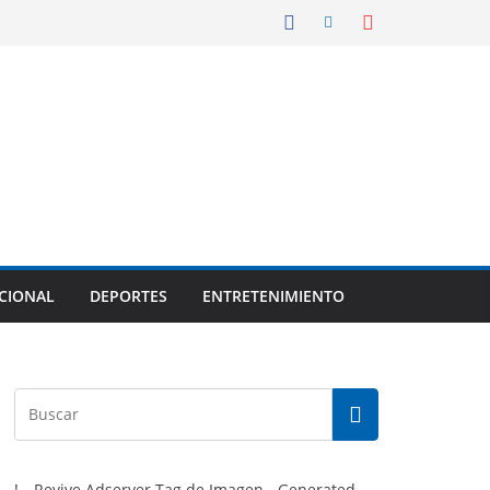
CIONAL
DEPORTES
ENTRETENIMIENTO
!-- Revive Adserver Tag de Imagen - Generated