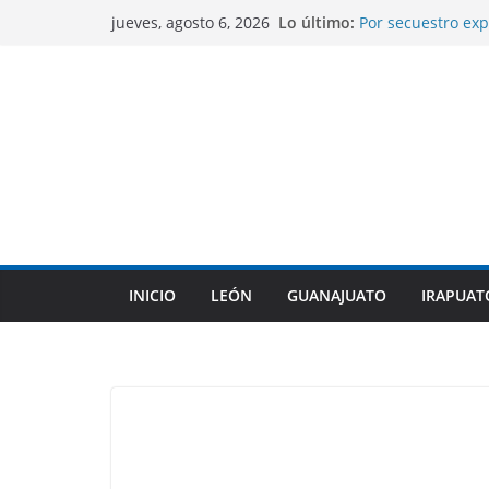
Saltar
Lo último:
Por secuestro exp
jueves, agosto 6, 2026
al
fueron capturados
Gobierno de Silao
contenido
mejoramiento gen
Alcaldesa de León
comunidades rura
Libia Dennise asu
Gobernadores del
Guanajuato anali
Preparatorias Mil
estudios.
INICIO
LEÓN
GUANAJUATO
IRAPUAT