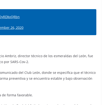
m/OyRDkvQRbn
ember 26, 2020
acio Ambriz, director técnico de los esmeraldas del León, fue
co por SARS-Cov-2.
comunicado del Club León, donde se especifica que el técnico
orma preventiva y se encuentra estable y bajo observación
a de forma favorable.