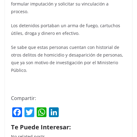
formular imputación y solicitar su vinculación a
proceso.
Los detenidos portaban un arma de fuego, cartuchos
útiles, droga y dinero en efectivo.
Se sabe que estas personas cuentan con historial de
otros delitos de homicidio y desaparición de personas,
que ya son motivo de investigación por el Ministerio
Público.
Compartir:
F
T
W
Li
a
w
h
n
Te Puede Interesar:
c
itt
at
k
No related posts.