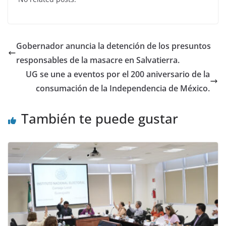
e
er
s
e
b
A
dI
o
p
n
Gobernador anuncia la detención de los presuntos
o
p
responsables de la masacre en Salvatierra.
k
UG se une a eventos por el 200 aniversario de la
consumación de la Independencia de México.
También te puede gustar