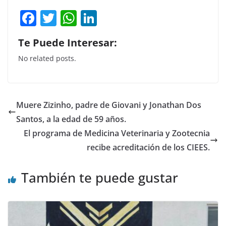
F
T
W
Li
a
w
h
n
Te Puede Interesar:
c
itt
at
k
No related posts.
e
er
s
e
b
A
dI
o
p
n
Muere Zizinho, padre de Giovani y Jonathan Dos
o
p
Santos, a la edad de 59 años.
k
El programa de Medicina Veterinaria y Zootecnia
recibe acreditación de los CIEES.
También te puede gustar