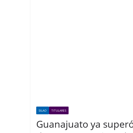
SILAO
TITULARES
Guanajuato ya superó 