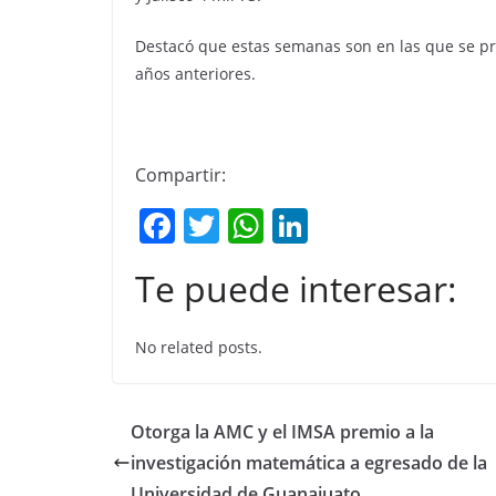
Destacó que estas semanas son en las que se pr
años anteriores.
Compartir:
F
T
W
Li
a
w
h
n
Te puede interesar:
c
itt
at
k
e
er
s
e
No related posts.
b
A
dI
o
p
n
o
p
Otorga la AMC y el IMSA premio a la
k
investigación matemática a egresado de la
Universidad de Guanajuato.