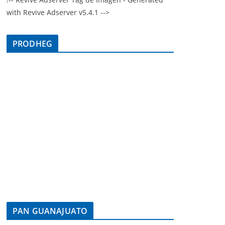
with Revive Adserver v5.4.1 -->
PRODHEG
PAN GUANAJUATO