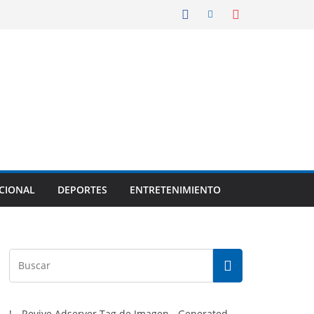
CIONAL
DEPORTES
ENTRETENIMIENTO
!-- Revive Adserver Tag de Imagen - Generated