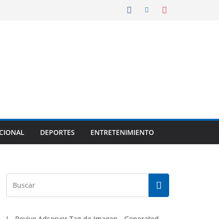
CIONAL
DEPORTES
ENTRETENIMIENTO
!-- Revive Adserver Tag de Imagen - Generated