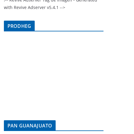
with Revive Adserver v5.4.1 -->
PRODHEG
PAN GUANAJUATO