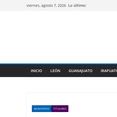
Saltar
Lo último:
viernes, agosto 7, 2026
al
contenido
INICIO
LEÓN
GUANAJUATO
IRAPUAT
MUNICIPIOS
TITULARES