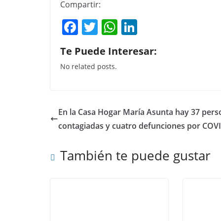
Compartir:
F
T
W
Li
a
w
h
n
Te Puede Interesar:
c
itt
at
k
No related posts.
e
er
s
e
b
A
dI
o
p
n
En la Casa Hogar María Asunta hay 37 pers
o
p
contagiadas y cuatro defunciones por COVI
k
También te puede gustar