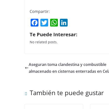
Compartir:
F
T
W
Li
a
w
h
n
Te Puede Interesar:
c
itt
at
k
No related posts.
e
er
s
e
b
A
dI
o
p
n
Aseguran toma clandestina y combustible
o
p
almacenado en cisternas enterradas en Cel
k
También te puede gustar