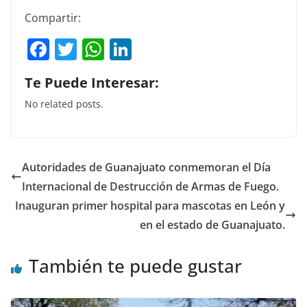
Compartir:
F
T
W
Li
a
w
h
n
Te Puede Interesar:
c
itt
at
k
No related posts.
e
er
s
e
b
A
dI
o
p
n
Autoridades de Guanajuato conmemoran el Día
o
p
Internacional de Destrucción de Armas de Fuego.
k
Inauguran primer hospital para mascotas en León y
en el estado de Guanajuato.
También te puede gustar