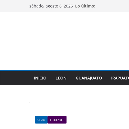
Saltar
Lo último:
sábado, agosto 8, 2026
al
contenido
INICIO
LEÓN
GUANAJUATO
IRAPUAT
SILAO
TITULARES