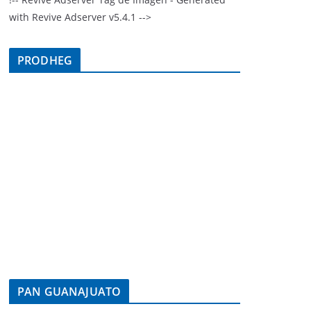
with Revive Adserver v5.4.1 -->
PRODHEG
PAN GUANAJUATO