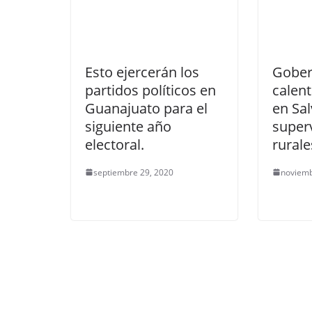
Esto ejercerán los
Gober
partidos políticos en
calen
Guanajuato para el
en Sal
siguiente año
super
electoral.
rurale
septiembre 29, 2020
noviemb