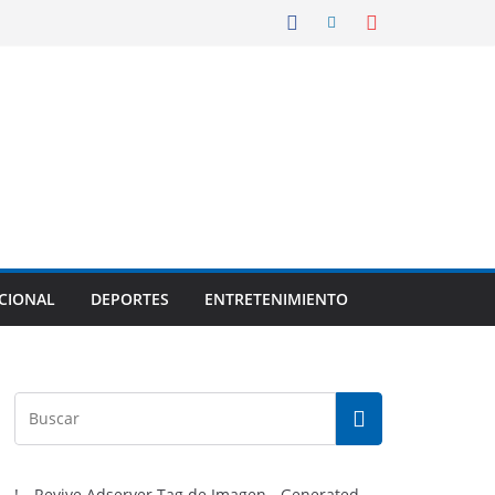
CIONAL
DEPORTES
ENTRETENIMIENTO
!-- Revive Adserver Tag de Imagen - Generated