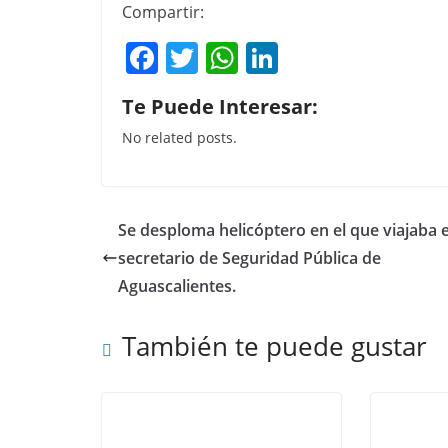
Compartir:
F
T
W
Li
a
w
h
n
Te Puede Interesar:
c
itt
at
k
No related posts.
e
er
s
e
b
A
dI
o
p
n
Se desploma helicóptero en el que viajaba e
o
p
secretario de Seguridad Pública de
k
Aguascalientes.
También te puede gustar