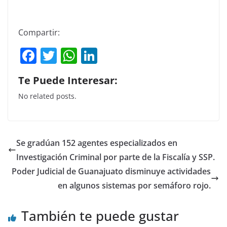
Compartir:
F
T
W
Li
a
w
h
n
Te Puede Interesar:
c
itt
at
k
No related posts.
e
er
s
e
b
A
dI
o
p
n
Se gradúan 152 agentes especializados en
o
p
Investigación Criminal por parte de la Fiscalía y SSP.
k
Poder Judicial de Guanajuato disminuye actividades
en algunos sistemas por semáforo rojo.
También te puede gustar