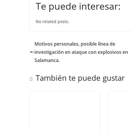
Te puede interesar:
c
itt
at
k
e
er
s
e
No related posts.
b
A
dI
o
p
n
o
p
Motivos personales, posible línea de
k
investigación en ataque con explosivos en
Salamanca.
También te puede gustar