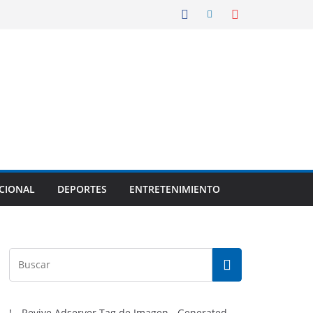
CIONAL
DEPORTES
ENTRETENIMIENTO
!-- Revive Adserver Tag de Imagen - Generated