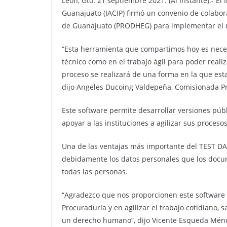
León, Gto. 21 septiembre 2021. (Al Instante).- El
Guanajuato (IACIP) firmó un convenio de colabo
de Guanajuato (PRODHEG) para implementar el us
“Esta herramienta que compartimos hoy es nece
técnico como en el trabajo ágil para poder reali
proceso se realizará de una forma en la que est
dijo Angeles Ducoing Valdepeña, Comisionada Pr
Este software permite desarrollar versiones pú
apoyar a las instituciones a agilizar sus procesos
Una de las ventajas más importante del TEST DA
debidamente los datos personales que los docu
todas las personas.
“Agradezco que nos proporcionen este software
Procuraduría y en agilizar el trabajo cotidiano, 
un derecho humano”, dijo Vicente Esqueda Mén