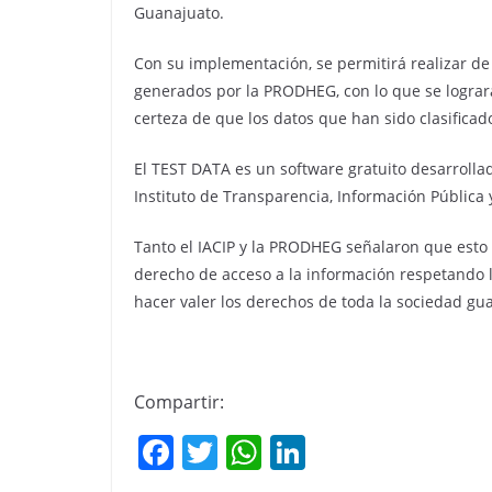
Guanajuato.
Con su implementación, se permitirá realizar d
generados por la PRODHEG, con lo que se logrará
certeza de que los datos que han sido clasifica
El TEST DATA es un software gratuito desarrolla
Instituto de Transparencia, Información Pública y
Tanto el IACIP y la PRODHEG señalaron que esto co
derecho de acceso a la información respetando 
hacer valer los derechos de toda la sociedad gu
Compartir:
F
T
W
Li
a
w
h
n