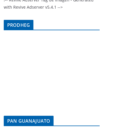
with Revive Adserver v5.4.1 -->
PRODHEG
PAN GUANAJUATO