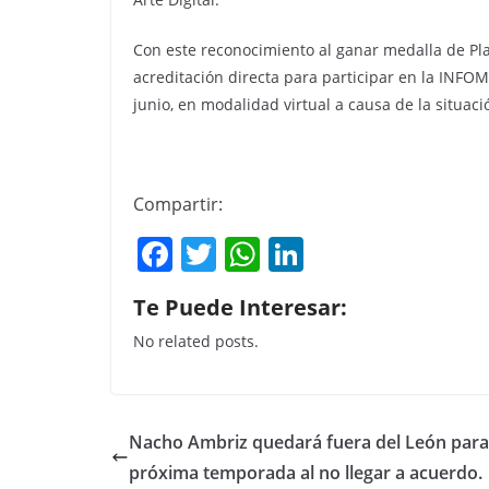
Con este reconocimiento al ganar medalla de Pl
acreditación directa para participar en la INF
junio, en modalidad virtual a causa de la situa
Compartir:
F
T
W
Li
a
w
h
n
Te Puede Interesar:
c
itt
at
k
No related posts.
e
er
s
e
b
A
dI
o
p
n
Nacho Ambriz quedará fuera del León para
o
p
próxima temporada al no llegar a acuerdo.