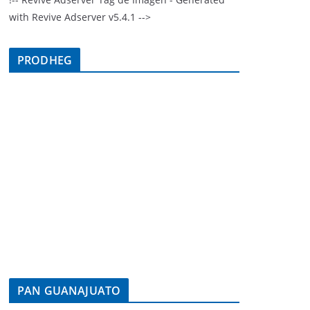
with Revive Adserver v5.4.1 -->
PRODHEG
PAN GUANAJUATO