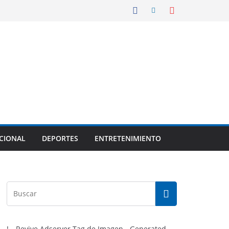
CIONAL
DEPORTES
ENTRETENIMIENTO
!-- Revive Adserver Tag de Imagen - Generated