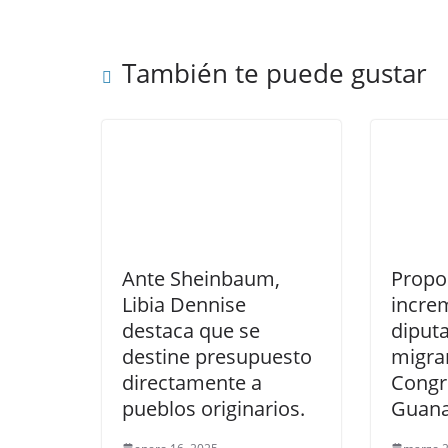
k
También te puede gustar
Ante Sheinbaum,
Propo
Libia Dennise
incre
destaca que se
diput
destine presupuesto
migran
directamente a
Congr
pueblos originarios.
Guana