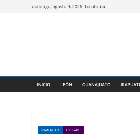
Saltar
Lo último:
domingo, agosto 9, 2026
al
contenido
INICIO
LEÓN
GUANAJUATO
IRAPUAT
GUANAJUATO
TITULARES