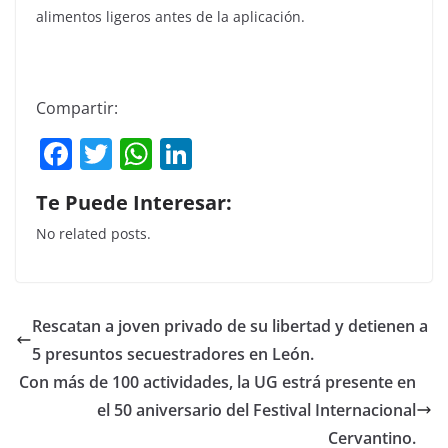
alimentos ligeros antes de la aplicación.
Compartir:
F
T
W
Li
a
w
h
n
Te Puede Interesar:
c
itt
at
k
No related posts.
e
er
s
e
b
A
dI
o
p
n
Rescatan a joven privado de su libertad y detienen a
o
p
5 presuntos secuestradores en León.
k
Con más de 100 actividades, la UG estrá presente en
el 50 aniversario del Festival Internacional
Cervantino.