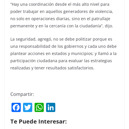
“Hay una coordinación desde el más alto nivel para
poder trabajar en aquellos generadores de violencia,
no solo en operaciones diarias, sino en el patrullaje
permanente y en la cercanía con la ciudadanía”, dijo.
La seguridad, agregó, no se debe politizar porque es
una responsabilidad de los gobiernos y cada uno debe
plantear acciones en estados y municipios; y llamó a la
participación ciudadana para evaluar las estrategias
realizadas y tener resultados satisfactorios.
Compartir:
F
T
W
Li
a
w
h
n
Te Puede Interesar:
c
itt
at
k