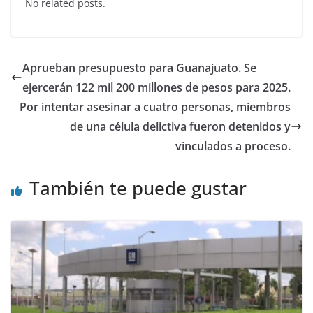
No related posts.
e
er
s
e
b
A
dI
o
p
n
Aprueban presupuesto para Guanajuato. Se
o
p
ejercerán 122 mil 200 millones de pesos para 2025.
k
Por intentar asesinar a cuatro personas, miembros
de una célula delictiva fueron detenidos y
vinculados a proceso.
También te puede gustar