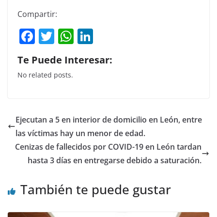
Compartir:
F
T
W
Li
a
w
h
n
Te Puede Interesar:
c
itt
at
k
No related posts.
e
er
s
e
b
A
dI
o
p
n
Ejecutan a 5 en interior de domicilio en León, entre
o
p
las víctimas hay un menor de edad.
k
Cenizas de fallecidos por COVID-19 en León tardan
hasta 3 días en entregarse debido a saturación.
También te puede gustar