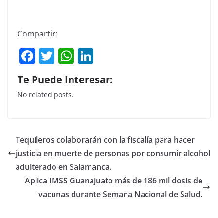
Compartir:
F
T
W
Li
a
w
h
n
Te Puede Interesar:
c
itt
at
k
No related posts.
e
er
s
e
b
A
dI
o
p
n
Tequileros colaborarán con la fiscalía para hacer
o
p
justicia en muerte de personas por consumir alcohol
k
adulterado en Salamanca.
Aplica IMSS Guanajuato más de 186 mil dosis de
vacunas durante Semana Nacional de Salud.