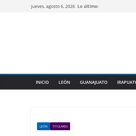
Saltar
Lo último:
jueves, agosto 6, 2026
al
contenido
INICIO
LEÓN
GUANAJUATO
IRAPUAT
LEÓN
TITULARES