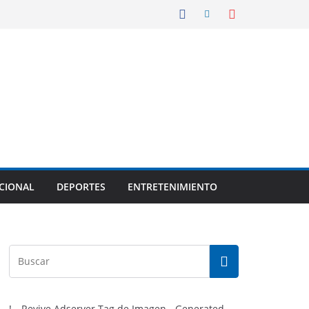
CIONAL
DEPORTES
ENTRETENIMIENTO
!-- Revive Adserver Tag de Imagen - Generated