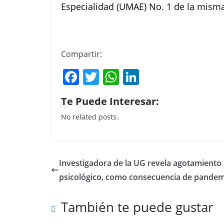
Especialidad (UMAE) No. 1 de la mism
Compartir:
F
T
W
Li
a
w
h
n
Te Puede Interesar:
c
itt
at
k
No related posts.
e
er
s
e
b
A
dI
o
p
n
Investigadora de la UG revela agotamiento
o
p
psicológico, como consecuencia de pandem
k
También te puede gustar