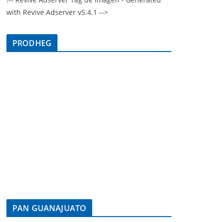
with Revive Adserver v5.4.1 -->
PRODHEG
PAN GUANAJUATO