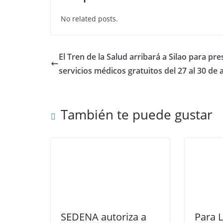
e
er
s
e
No related posts.
b
A
dI
o
p
n
o
p
El Tren de la Salud arribará a Silao para pre
k
servicios médicos gratuitos del 27 al 30 de a
También te puede gustar
SEDENA autoriza a
Para L