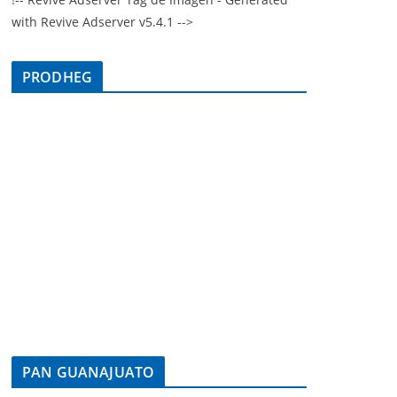
with Revive Adserver v5.4.1 -->
PRODHEG
PAN GUANAJUATO