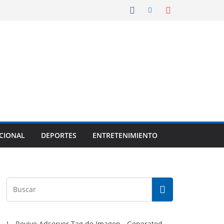
CIONAL
DEPORTES
ENTRETENIMIENTO
!-- Revive Adserver Tag de Imagen - Generated