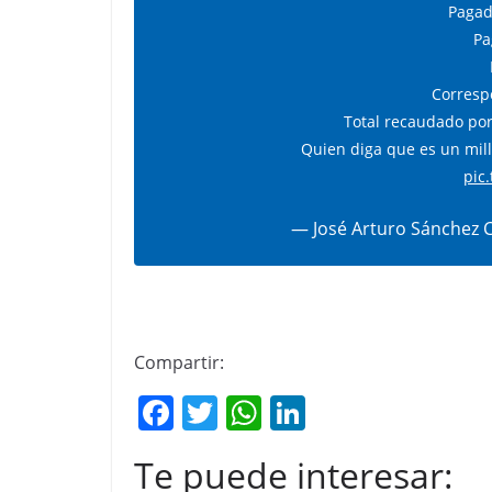
Pagad
Pa
Corresp
Total recaudado por
Quien diga que es un mill
pic
— José Arturo Sánchez 
Compartir:
F
T
W
Li
a
w
h
n
Te puede interesar:
c
itt
at
k