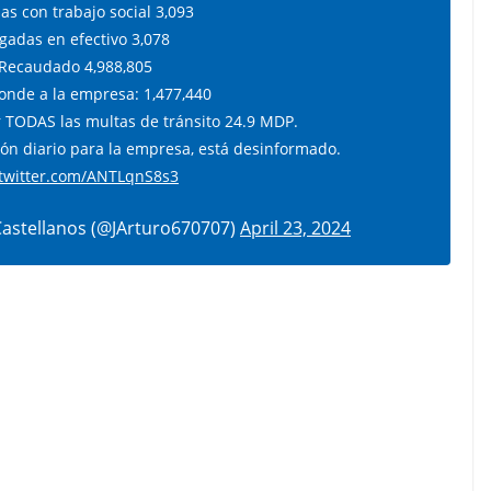
as con trabajo social 3,093
gadas en efectivo 3,078
Recaudado 4,988,805
onde a la empresa: 1,477,440
 TODAS las multas de tránsito 24.9 MDP.
ón diario para la empresa, está desinformado.
.twitter.com/ANTLqnS8s3
Castellanos (@JArturo670707)
April 23, 2024