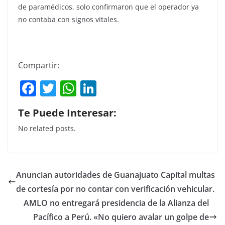
de paramédicos, solo confirmaron que el operador ya
no contaba con signos vitales.
Compartir:
F
T
W
Li
a
w
h
n
Te Puede Interesar:
c
itt
at
k
No related posts.
e
er
s
e
b
A
dI
o
p
n
Anuncian autoridades de Guanajuato Capital multas
o
p
de cortesía por no contar con verificación vehicular.
k
AMLO no entregará presidencia de la Alianza del
Pacífico a Perú. «No quiero avalar un golpe de