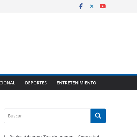
CIONAL
DEPORTES
ENTRETENIMIENTO
!-- Revive Adserver Tag de Imagen - Generated