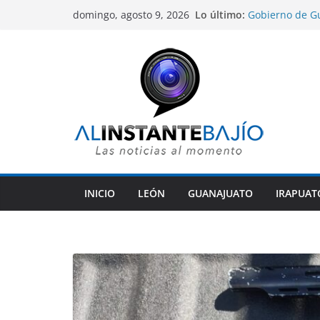
Saltar
Lo último:
Gobierno de G
domingo, agosto 9, 2026
al
indígenas dentr
Víctima mortal,
contenido
México a comet
Sentencian a 10
homicidio de u
León abre el di
rumbo a la cum
COFEPRIS desca
su origen en p
INICIO
LEÓN
GUANAJUATO
IRAPUAT