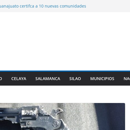
uanajuato certifca a 10 nuevas comunidades
o del el padrón estatal.
 de ex policía de Texas, que ingresó a
er triple homicidio, era de Guanajuato.
 años de prisión a dos sujetos por el
n hombre en Irapuato.
álogo para construir la ciudad del futuro
bre de ciudades de vanguardia “Leon 450”.
rta origen de diarrea explosiva en EU tenga
lanta de Guanajuato.
O
CELAYA
SALAMANCA
SILAO
MUNICIPIOS
NA