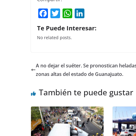
F
T
W
Li
a
w
h
n
Te Puede Interesar:
c
itt
at
k
No related posts.
e
er
s
e
b
A
dI
o
p
n
A no dejar el suéter. Se pronostican helada
o
p
zonas altas del estado de Guanajuato.
k
También te puede gustar