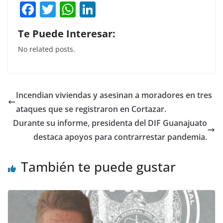
F
T
W
Li
a
w
h
n
Te Puede Interesar:
c
itt
at
k
No related posts.
e
er
s
e
b
A
dI
o
p
n
Incendian viviendas y asesinan a moradores en tres
o
p
ataques que se registraron en Cortazar.
k
Durante su informe, presidenta del DIF Guanajuato
destaca apoyos para contrarrestar pandemia.
También te puede gustar