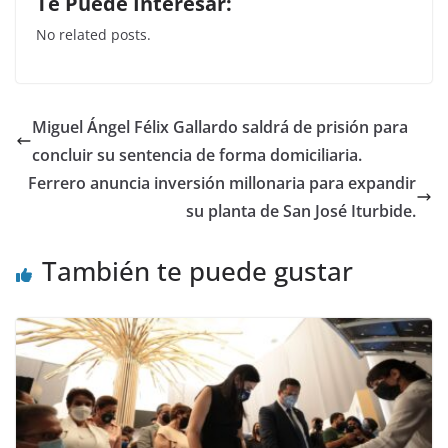
Te Puede Interesar:
c
itt
at
k
No related posts.
e
er
s
e
b
A
dI
o
p
n
Miguel Ángel Félix Gallardo saldrá de prisión para
o
p
concluir su sentencia de forma domiciliaria.
k
Ferrero anuncia inversión millonaria para expandir
su planta de San José Iturbide.
También te puede gustar