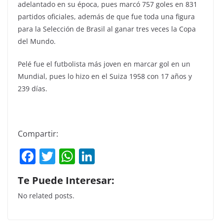
adelantado en su época, pues marcó 757 goles en 831
partidos oficiales, además de que fue toda una figura
para la Selección de Brasil al ganar tres veces la Copa
del Mundo.
Pelé fue el futbolista más joven en marcar gol en un
Mundial, pues lo hizo en el Suiza 1958 con 17 años y
239 días.
Compartir:
F
T
W
Li
a
w
h
n
Te Puede Interesar:
c
itt
at
k
No related posts.
e
er
s
e
b
A
dI