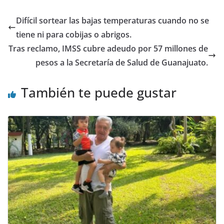
o
p
n
Difícil sortear las bajas temperaturas cuando no se
o
p
tiene ni para cobijas o abrigos.
k
Tras reclamo, IMSS cubre adeudo por 57 millones de
pesos a la Secretaría de Salud de Guanajuato.
También te puede gustar