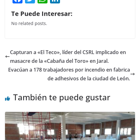
a
w
h
n
Te Puede Interesar:
c
itt
at
k
No related posts.
e
er
s
e
b
A
dI
o
p
n
Capturan a «El Teco», líder del CSRL implicado en
o
p
masacre de la «Cabaña del Toro» en Jaral.
k
Evacúan a 178 trabajadores por incendio en fabrica
de adhesivos de la ciudad de León.
También te puede gustar