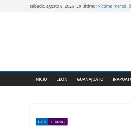
Saltar
Lo último:
Víctima mortal, d
sábado, agosto 8, 2026
al
México a cometer
Sentencian a 10 
contenido
homicidio de un
CONAGUA mantien
No se contempla
COFEPRIS descart
su origen en pla
Gobierno de Gua
indígenas dentro
INICIO
LEÓN
GUANAJUATO
IRAPUAT
LEÓN
TITULARES