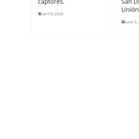
captores.
San D
Unión
abril 9, 2024
junio 3,