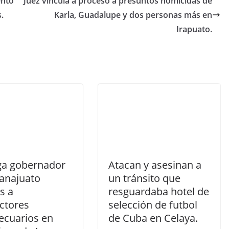
ento
Juez vincula a proceso a presuntos homicidas de
.
Karla, Guadalupe y dos personas más en
Irapuato.
ga gobernador
Atacan y asesinan a
anajuato
un tránsito que
s a
resguardaba hotel de
ctores
selección de futbol
ecuarios en
de Cuba en Celaya.