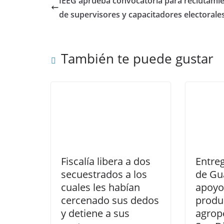
IEEG aprueba convocatoria para reclutami
o
p
de supervisores y capacitadores electorales
k
También te puede gustar
Fiscalía libera a dos
Entre
secuestrados a los
de Gu
cuales les habían
apoyo
cercenado sus dedos
produ
y detiene a sus
agrop