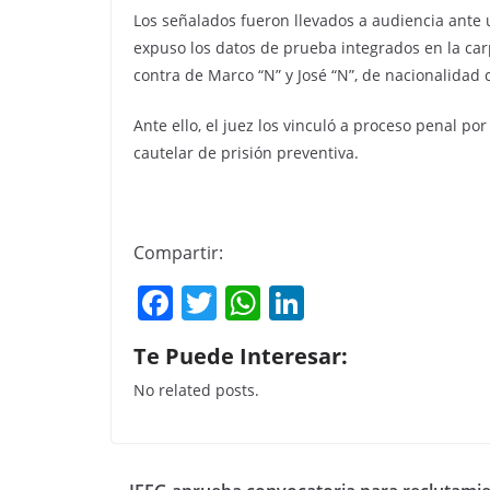
Los señalados fueron llevados a audiencia ante u
expuso los datos de prueba integrados en la car
contra de Marco “N” y José “N”, de nacionalidad
Ante ello, el juez los vinculó a proceso penal p
cautelar de prisión preventiva.
Compartir:
F
T
W
Li
a
w
h
n
Te Puede Interesar:
c
itt
at
k
No related posts.
e
er
s
e
b
A
dI
o
p
n