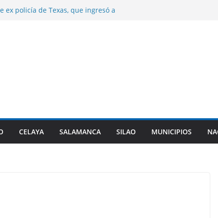
e ex policía de Texas, que ingresó a
 triple homicidio, era de Guanajuato.
años de prisión a dos sujetos por el
 hombre en Irapuato.
e control de la presa Ignacio Allende.
n desfogues por alto almacenamiento.
a origen de diarrea explosiva en EU tenga
nta de Guanajuato.
najuato certifca a 10 nuevas comunidades
 del el padrón estatal.
O
CELAYA
SALAMANCA
SILAO
MUNICIPIOS
NA