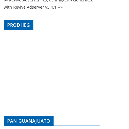
with Revive Adserver v5.4.1 -->
PRODHEG
PAN GUANAJUATO