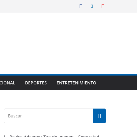
CIONAL
DEPORTES
ENTRETENIMIENTO
!-- Revive Adserver Tag de Imagen - Generated