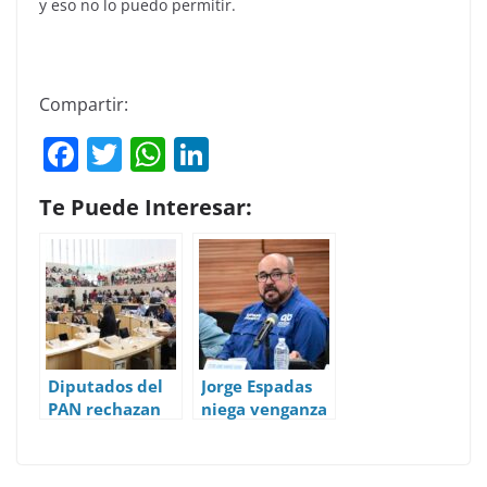
y eso no lo puedo permitir.
Compartir:
F
T
W
Li
a
w
h
n
Te Puede Interesar:
c
itt
at
k
e
er
s
e
b
A
dI
o
p
n
o
p
k
Diputados del
Jorge Espadas
PAN rechazan
niega venganza
auditar a Diego
política por
Sinhue pero
auditoría en
aprueban
León. Alejandra