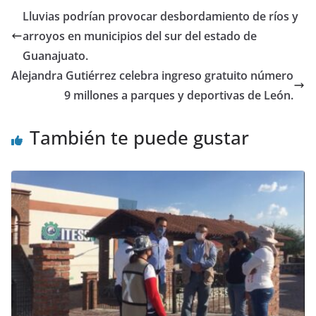
auditar a
Gutiérrez se
Lluvias podrían provocar desbordamiento de ríos y
Alejandra
dice dispuesta
arroyos en municipios del sur del estado de
Gutiérrez.
a entregar
información.
Guanajuato.
Alejandra Gutiérrez celebra ingreso gratuito número
9 millones a parques y deportivas de León.
También te puede gustar