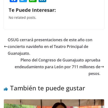
a
w
h
n
Te Puede Interesar:
c
itt
at
k
No related posts.
e
er
s
e
b
A
dI
o
p
n
OSUG cerrará presentaciones de este año con
o
p
concierto navideño en el Teatro Principal de
k
Guanajuato.
Pleno del Congreso de Guanajuato aprueba
endeudamiento para León por 711 millones de
pesos.
También te puede gustar