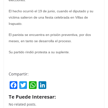
elecciones.
El hecho ocurrió el 19 de junio, cuando el diputado y su
víctima salieron de una fiesta celebrada en Villas de
Irapuato.
El panista se encuentra en prisión preventiva, por dos
meses, en tanto se desarrolla el proceso.
Su partido rindió protesta a su suplente.
Compartir:
F
T
W
Li
a
w
h
n
Te Puede Interesar:
c
itt
at
k
No related posts.