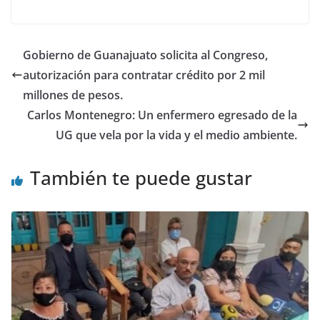
e
er
s
e
b
A
dI
o
p
n
Gobierno de Guanajuato solicita al Congreso,
o
p
autorización para contratar crédito por 2 mil
k
millones de pesos.
Carlos Montenegro: Un enfermero egresado de la
UG que vela por la vida y el medio ambiente.
También te puede gustar