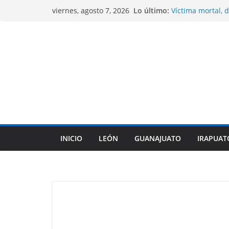
Saltar
Lo último:
Víctima mortal, d
viernes, agosto 7, 2026
al
México a cometer
Sentencian a 10 
contenido
homicidio de un
CONAGUA mantien
No se contempla
COFEPRIS descart
su origen en pla
Gobierno de Gua
indígenas dentro
INICIO
LEÓN
GUANAJUATO
IRAPUAT