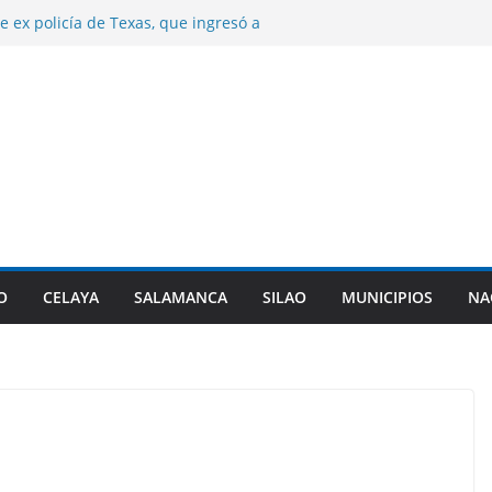
e ex policía de Texas, que ingresó a
 triple homicidio, era de Guanajuato.
años de prisión a dos sujetos por el
 hombre en Irapuato.
e control de la presa Ignacio Allende.
n desfogues por alto almacenamiento.
a origen de diarrea explosiva en EU tenga
nta de Guanajuato.
najuato certifca a 10 nuevas comunidades
 del el padrón estatal.
O
CELAYA
SALAMANCA
SILAO
MUNICIPIOS
NA