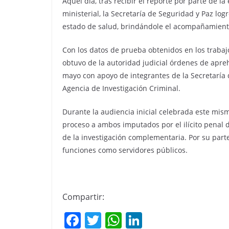
Aquél día, tras recibir el reporte por parte de l
ministerial, la Secretaría de Seguridad y Paz log
estado de salud, brindándole el acompañamiento
Con los datos de prueba obtenidos en los trabajos
obtuvo de la autoridad judicial órdenes de apr
mayo con apoyo de integrantes de la Secretaría 
Agencia de Investigación Criminal.
Durante la audiencia inicial celebrada este mism
proceso a ambos imputados por el ilícito penal 
de la investigación complementaria. Por su part
funciones como servidores públicos.
Compartir:
F
T
W
Li