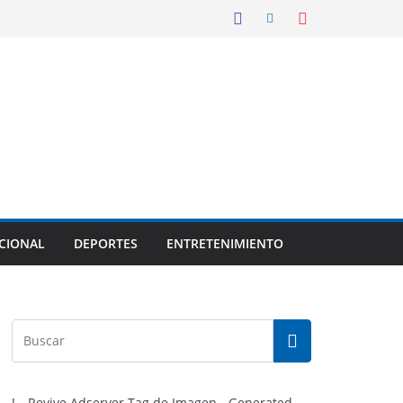
CIONAL
DEPORTES
ENTRETENIMIENTO
!-- Revive Adserver Tag de Imagen - Generated