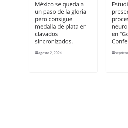
México se queda a
Estud
un paso de la gloria
prese
pero consigue
proce
medalla de plata en
neuro
clavados
en “G
sincronizados.
Confe
agosto 2, 2024
septiem