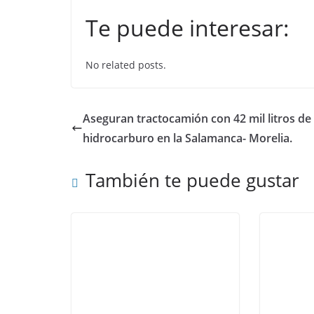
a
w
h
n
Te puede interesar:
c
itt
at
k
e
er
s
e
No related posts.
b
A
dI
o
p
n
o
p
Aseguran tractocamión con 42 mil litros de
k
hidrocarburo en la Salamanca- Morelia.
También te puede gustar