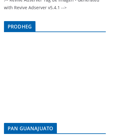
with Revive Adserver v5.4.1 -->
PRODHEG
PAN GUANAJUATO