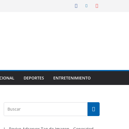
CIONAL
DEPORTES
ENTRETENIMIENTO
!-- Revive Adserver Tag de Imagen - Generated