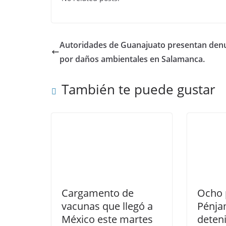
e
er
s
e
b
A
dI
o
p
n
Autoridades de Guanajuato presentan den
o
p
por daños ambientales en Salamanca.
k
También te puede gustar
Cargamento de
Ocho 
vacunas que llegó a
Pénja
México este martes
deten