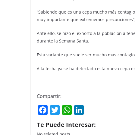
“Sabiendo que es una cepa mucho más contagios
muy importante que extrememos precauciones”, di
Ante ello, se hizo el exhorto a la población a t
durante la Semana Santa.
Esta variante que suele ser mucho más contagios
A la fecha ya se ha detectado esta nueva cepa e
Compartir:
F
T
W
Li
a
w
h
n
Te Puede Interesar:
c
itt
at
k
No related posts.