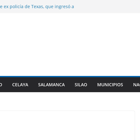
e ex policía de Texas, que ingresó a
 triple homicidio, era de Guanajuato.
años de prisión a dos sujetos por el
 hombre en Irapuato.
e control de la presa Ignacio Allende.
n desfogues por alto almacenamiento.
a origen de diarrea explosiva en EU tenga
nta de Guanajuato.
najuato certifca a 10 nuevas comunidades
 del el padrón estatal.
O
CELAYA
SALAMANCA
SILAO
MUNICIPIOS
NA