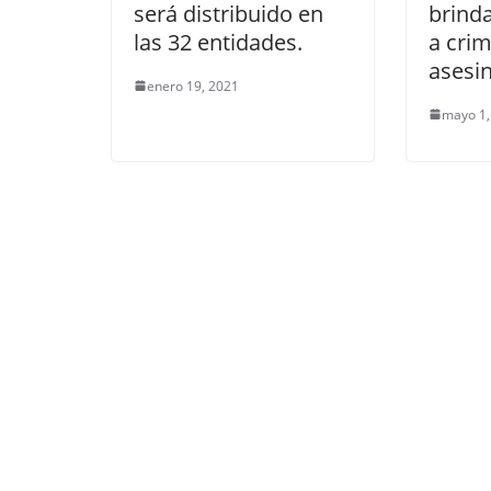
será distribuido en
brind
las 32 entidades.
a crim
asesin
enero 19, 2021
mayo 1,