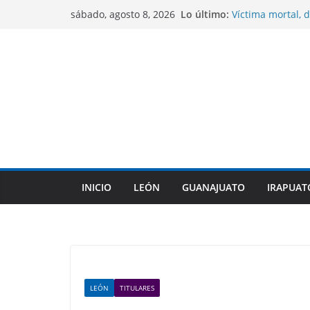
Saltar
Lo último:
Víctima mortal, d
sábado, agosto 8, 2026
al
México a cometer
Sentencian a 10 
contenido
homicidio de un
CONAGUA mantien
No se contempla
COFEPRIS descart
su origen en pla
Gobierno de Gua
indígenas dentro
INICIO
LEÓN
GUANAJUATO
IRAPUAT
LEÓN
TITULARES