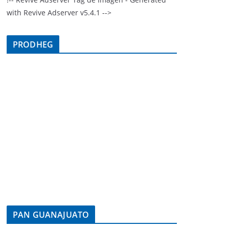
with Revive Adserver v5.4.1 -->
PRODHEG
PAN GUANAJUATO