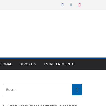
CIONAL
DEPORTES
ENTRETENIMIENTO
!-- Revive Adserver Tag de Imagen - Generated