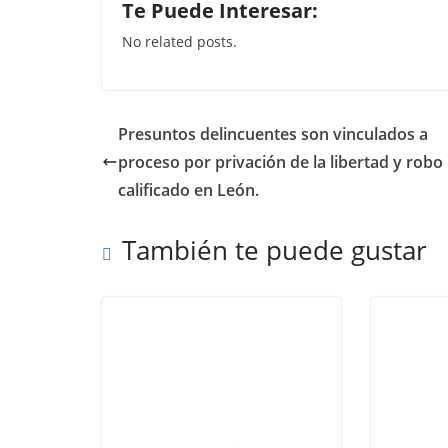
Te Puede Interesar:
c
itt
at
k
No related posts.
e
er
s
e
b
A
dI
o
p
n
Presuntos delincuentes son vinculados a
o
p
proceso por privación de la libertad y robo
k
calificado en León.
También te puede gustar