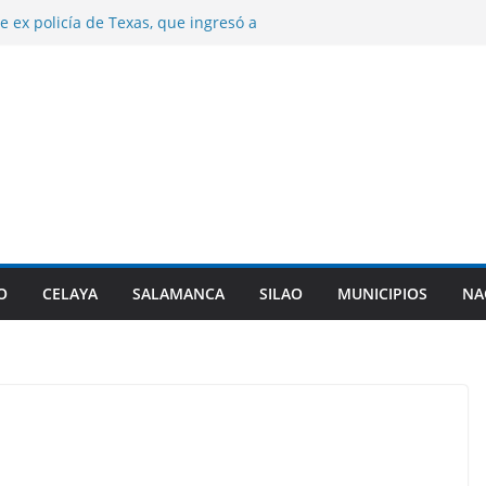
e ex policía de Texas, que ingresó a
 triple homicidio, era de Guanajuato.
años de prisión a dos sujetos por el
 hombre en Irapuato.
e control de la presa Ignacio Allende.
n desfogues por alto almacenamiento.
a origen de diarrea explosiva en EU tenga
nta de Guanajuato.
najuato certifca a 10 nuevas comunidades
 del el padrón estatal.
O
CELAYA
SALAMANCA
SILAO
MUNICIPIOS
NA