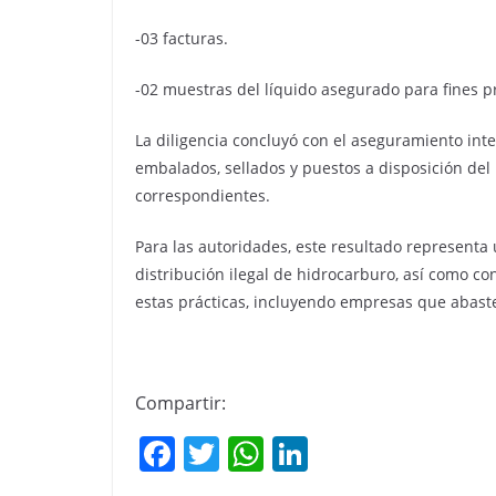
-03 facturas.
-02 muestras del líquido asegurado para fines p
La diligencia concluyó con el aseguramiento inte
embalados, sellados y puestos a disposición del 
correspondientes.
Para las autoridades, este resultado representa 
distribución ilegal de hidrocarburo, así como co
estas prácticas, incluyendo empresas que abast
Compartir:
F
T
W
Li
a
w
h
n