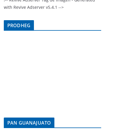
with Revive Adserver v5.4.1 -->
PRODHEG
PAN GUANAJUATO