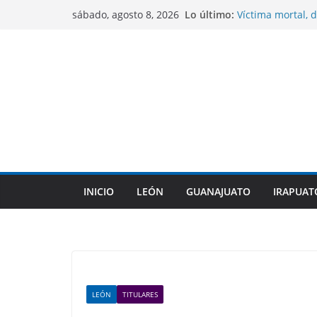
Saltar
Lo último:
Víctima mortal, d
sábado, agosto 8, 2026
al
México a cometer
Sentencian a 10 
contenido
homicidio de un
CONAGUA mantien
No se contempla
COFEPRIS descart
su origen en pla
Gobierno de Gua
indígenas dentro
INICIO
LEÓN
GUANAJUATO
IRAPUAT
LEÓN
TITULARES