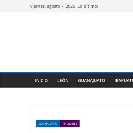
Saltar
Lo último:
viernes, agosto 7, 2026
al
contenido
INICIO
LEÓN
GUANAJUATO
IRAPUAT
GUANAJUATO
TITULARES