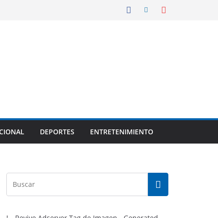
CIONAL
DEPORTES
ENTRETENIMIENTO
!-- Revive Adserver Tag de Imagen - Generated