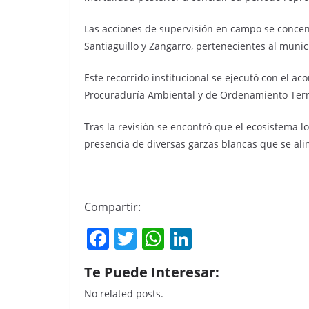
Las acciones de supervisión en campo se concen
Santiaguillo y Zangarro, pertenecientes al muni
Este recorrido institucional se ejecutó con el a
Procuraduría Ambiental y de Ordenamiento Terri
Tras la revisión se encontró que el ecosistema l
presencia de diversas garzas blancas que se alim
Compartir:
F
T
W
Li
a
w
h
n
Te Puede Interesar:
c
itt
at
k
No related posts.
e
er
s
e