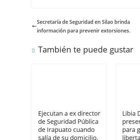
b
A
dI
o
p
n
Secretaría de Seguridad en Silao brinda
o
p
información para prevenir extorsiones.
k
También te puede gustar
Ejecutan a ex director
Libia
de Seguridad Pública
presen
de Irapuato cuando
para g
salía de su domicilio.
libert