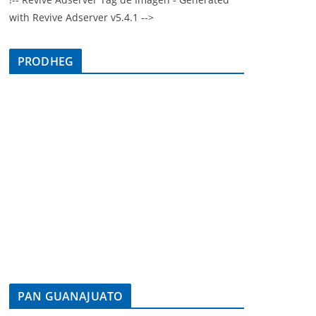
with Revive Adserver v5.4.1 -->
PRODHEG
PAN GUANAJUATO