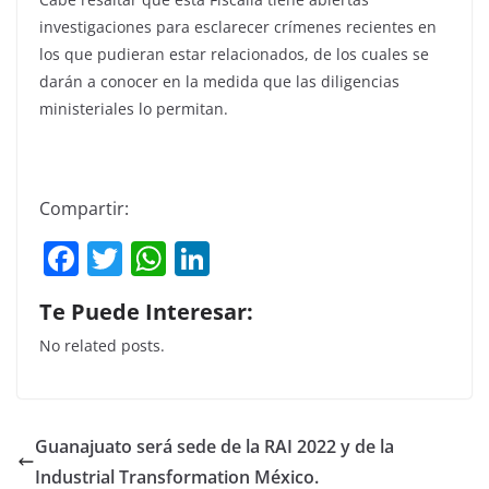
investigaciones para esclarecer crímenes recientes en
los que pudieran estar relacionados, de los cuales se
darán a conocer en la medida que las diligencias
ministeriales lo permitan.
Compartir:
F
T
W
Li
a
w
h
n
Te Puede Interesar:
c
itt
at
k
No related posts.
e
er
s
e
b
A
dI
o
p
n
Guanajuato será sede de la RAI 2022 y de la
o
p
Industrial Transformation México.