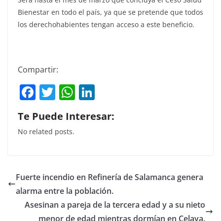
Bienestar en todo el país, ya que se pretende que todos
los derechohabientes tengan acceso a este beneficio.
Compartir:
F
T
W
Li
a
w
h
n
Te Puede Interesar:
c
itt
at
k
No related posts.
e
er
s
e
b
A
dI
o
p
n
Fuerte incendio en Refinería de Salamanca genera
o
p
alarma entre la población.
k
Asesinan a pareja de la tercera edad y a su nieto
menor de edad mientras dormían en Celaya.