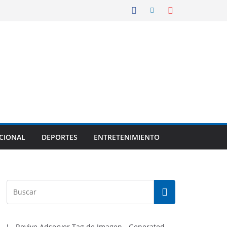
CIONAL
DEPORTES
ENTRETENIMIENTO
!-- Revive Adserver Tag de Imagen - Generated