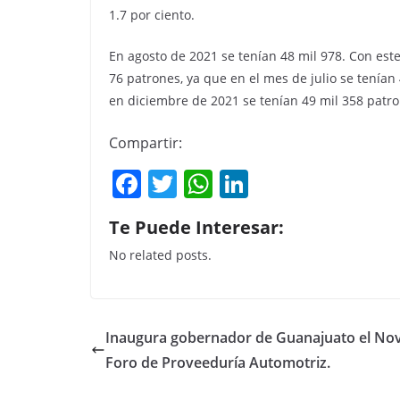
1.7 por ciento.
En agosto de 2021 se tenían 48 mil 978. Con est
76 patrones, ya que en el mes de julio se tenían
en diciembre de 2021 se tenían 49 mil 358 patro
Compartir:
F
T
W
Li
a
w
h
n
Te Puede Interesar:
c
itt
at
k
No related posts.
e
er
s
e
b
A
dI
o
p
n
Inaugura gobernador de Guanajuato el No
o
p
Foro de Proveeduría Automotriz.
k