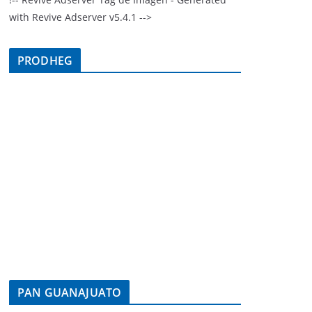
with Revive Adserver v5.4.1 -->
PRODHEG
PAN GUANAJUATO