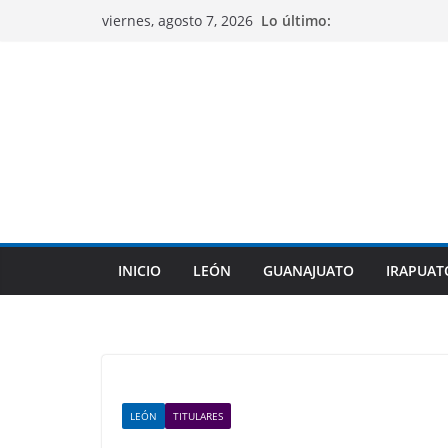
Saltar
Lo último:
viernes, agosto 7, 2026
al
contenido
INICIO
LEÓN
GUANAJUATO
IRAPUAT
LEÓN
TITULARES