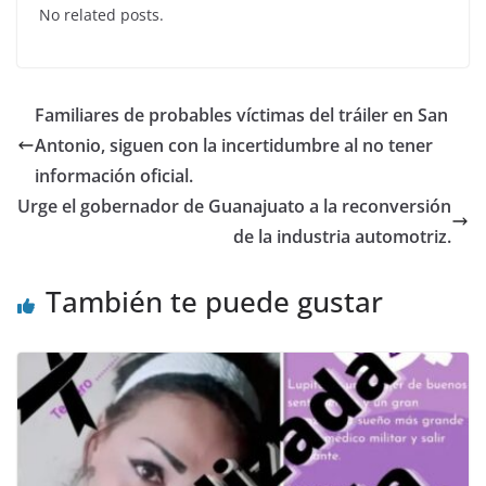
No related posts.
e
er
s
e
b
A
dI
o
p
n
Familiares de probables víctimas del tráiler en San
o
p
Antonio, siguen con la incertidumbre al no tener
k
información oficial.
Urge el gobernador de Guanajuato a la reconversión
de la industria automotriz.
También te puede gustar