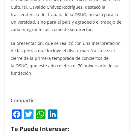
Cultural, Osvaldo Chávez Rodríguez, destacó la
trascendencia del trabajo de la OSUG, no solo para la
Universidad, sino para el país y agradeció el trabajo de
cada integrante, así como de su director.
La presentación, que se realizó con una interpretación
de las piezas que incluye el disco, marcó a su vez el
cierre de la primera temporada de conciertos de
la OSUG, que este año celebra el 70 aniversario de su
fundación
Compartir:
F
T
W
Li
a
w
h
n
Te Puede Interesar:
c
itt
at
k