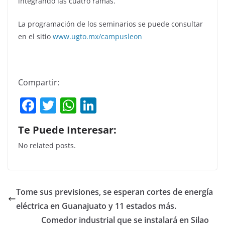
integrando las cuatro ramas.
La programación de los seminarios se puede consultar
en el sitio
www.ugto.mx/campusleon
Compartir:
F
T
W
Li
a
w
h
n
Te Puede Interesar:
c
itt
at
k
No related posts.
e
er
s
e
b
A
dI
o
p
n
Tome sus previsiones, se esperan cortes de energía
o
p
eléctrica en Guanajuato y 11 estados más.
k
Comedor industrial que se instalará en Silao