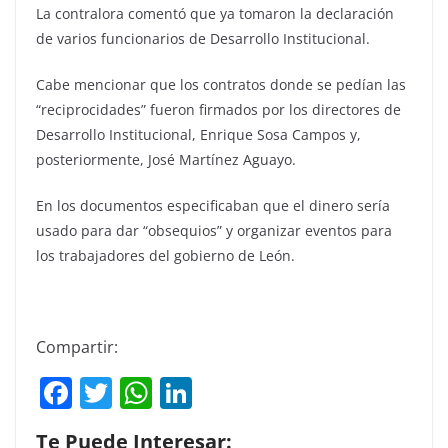
La contralora comentó que ya tomaron la declaración
de varios funcionarios de Desarrollo Institucional.
Cabe mencionar que los contratos donde se pedían las
“reciprocidades” fueron firmados por los directores de
Desarrollo Institucional, Enrique Sosa Campos y,
posteriormente, José Martínez Aguayo.
En los documentos especificaban que el dinero sería
usado para dar “obsequios” y organizar eventos para
los trabajadores del gobierno de León.
Compartir:
F
T
W
Li
a
w
h
n
Te Puede Interesar: