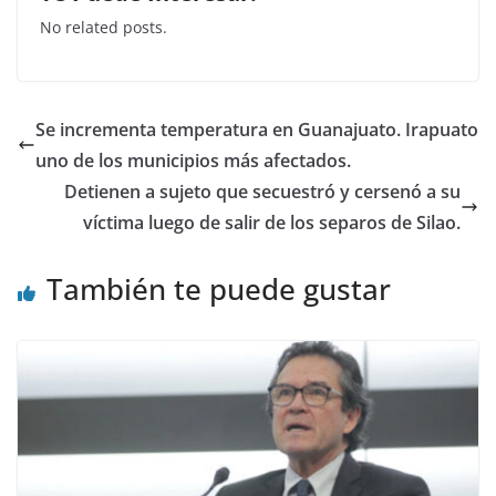
c
itt
at
k
No related posts.
e
er
s
e
b
A
dI
o
p
n
Se incrementa temperatura en Guanajuato. Irapuato
o
p
uno de los municipios más afectados.
k
Detienen a sujeto que secuestró y cersenó a su
víctima luego de salir de los separos de Silao.
También te puede gustar