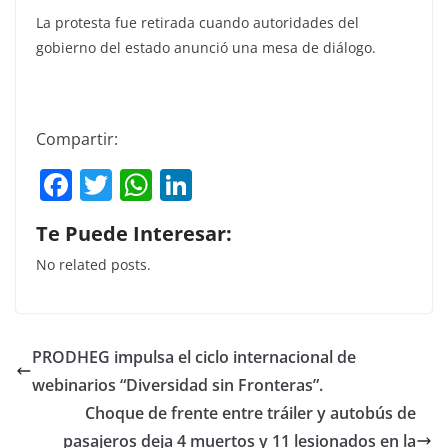
La protesta fue retirada cuando autoridades del
gobierno del estado anunció una mesa de diálogo.
Compartir:
F
T
W
Li
a
w
h
n
Te Puede Interesar:
c
itt
at
k
No related posts.
e
er
s
e
b
A
dI
o
p
n
PRODHEG impulsa el ciclo internacional de
o
p
webinarios “Diversidad sin Fronteras”.
k
Choque de frente entre tráiler y autobús de
pasajeros deja 4 muertos y 11 lesionados en la