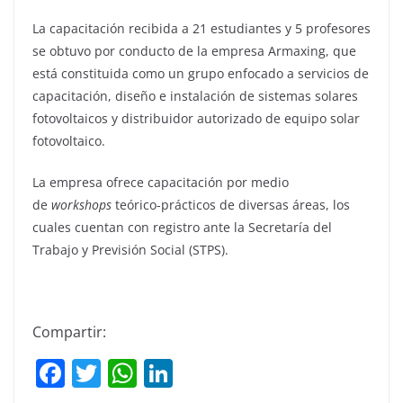
La capacitación recibida a 21 estudiantes y 5 profesores
se obtuvo por conducto de la empresa Armaxing, que
está constituida como un grupo enfocado a servicios de
capacitación, diseño e instalación de sistemas solares
fotovoltaicos y distribuidor autorizado de equipo solar
fotovoltaico.
La empresa ofrece capacitación por medio
de
workshops
teórico-prácticos de diversas áreas, los
cuales cuentan con registro ante la Secretaría del
Trabajo y Previsión Social (STPS).
Compartir:
F
T
W
Li
a
w
h
n