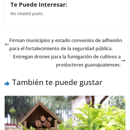
Te Puede Interesar:
c
itt
at
k
No related posts.
e
er
s
e
b
A
dI
o
p
n
Firman municipios y estado convenios de adhesión
o
p
para el fortalecimiento de la seguridad pública.
k
Entregan drones para la fumigación de cultivos a
productores guanajuatenses.
También te puede gustar