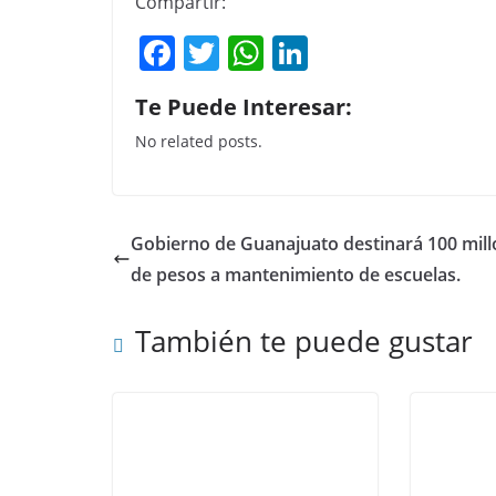
Compartir:
F
T
W
Li
a
w
h
n
Te Puede Interesar:
c
itt
at
k
No related posts.
e
er
s
e
b
A
dI
o
p
n
Gobierno de Guanajuato destinará 100 mil
o
p
de pesos a mantenimiento de escuelas.
k
También te puede gustar