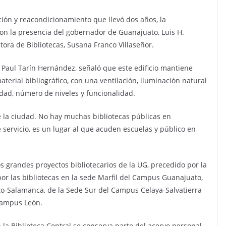
ción y reacondicionamiento que llevó dos años, la
con la presencia del gobernador de Guanajuato, Luis H.
tora de Bibliotecas, Susana Franco Villaseñor.
io, Paul Tarín Hernández, señaló que este edificio mantiene
terial bibliográfico, con una ventilación, iluminación natural
dad, número de niveles y funcionalidad.
de la ciudad. No hay muchas bibliotecas públicas en
e servicio, es un lugar al que acuden escuelas y público en
s grandes proyectos bibliotecarios de la UG, precedido por la
or las bibliotecas en la sede Marfil del Campus Guanajuato,
to-Salamanca, de la Sede Sur del Campus Celaya-Salvatierra
 Campus León.
 la Biblioteca Central se conserva parte del acervo personal