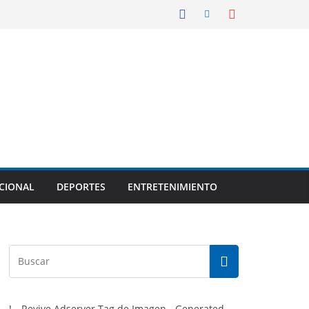
CIONAL
DEPORTES
ENTRETENIMIENTO
!-- Revive Adserver Tag de Imagen - Generated