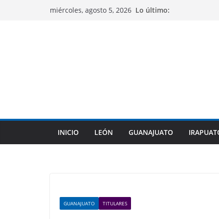
Saltar
Lo último:
miércoles, agosto 5, 2026
al
contenido
INICIO
LEÓN
GUANAJUATO
IRAPUAT
GUANAJUATO
TITULARES