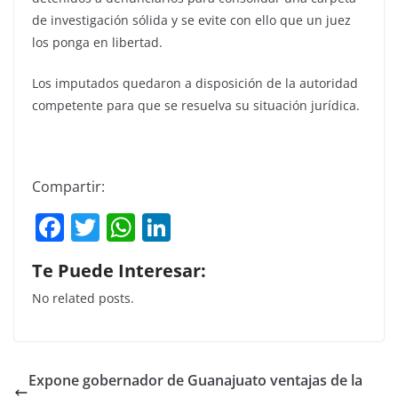
de investigación sólida y se evite con ello que un juez
los ponga en libertad.
Los imputados quedaron a disposición de la autoridad
competente para que se resuelva su situación jurídica.
Compartir:
F
T
W
Li
a
w
h
n
Te Puede Interesar:
c
itt
at
k
No related posts.
e
er
s
e
b
A
dI
o
p
n
Expone gobernador de Guanajuato ventajas de la
o
p