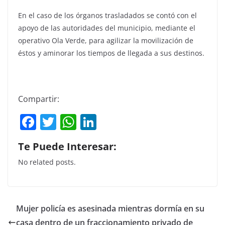
En el caso de los órganos trasladados se contó con el
apoyo de las autoridades del municipio, mediante el
operativo Ola Verde, para agilizar la movilización de
éstos y aminorar los tiempos de llegada a sus destinos.
Compartir:
F
T
W
Li
a
w
h
n
Te Puede Interesar:
c
itt
at
k
No related posts.
e
er
s
e
b
A
dI
o
p
n
Mujer policía es asesinada mientras dormía en su
o
p
casa dentro de un fraccionamiento privado de