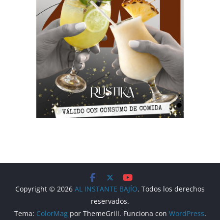
Copyright © 2026
AL INSTANTE BAJÍO
. Todos los derechos
reservados.
Tema:
ColorMag
por ThemeGrill. Funciona con
WordPress
.