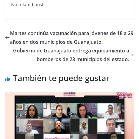
No related posts.
e
er
s
e
b
A
dI
o
p
n
Martes continúa vacunación para jóvenes de 18 a 29
o
p
años en dos municipios de Guanajuato.
k
Gobierno de Guanajuato entrega equipamiento a
bomberos de 23 municipios del estado.
También te puede gustar