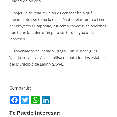
Ciudad de México.
El objetivo de esta reunión es conocer bajo qué
lineamientos se tomó la decisión de dejar fuera a León
del Proyecto El Zapotillo, así como conocer las opciones
que tiene la federación para surtir de agua a los
leoneses.
El gobernador del estado, Diego Sinhue Rodríguez
Vallejo encabezará la comitiva de autoridades estatales,
del Municipio de León y SAPAL.
Compartir:
F
T
W
Li
a
w
h
n
Te Puede Interesar:
c
itt
at
k