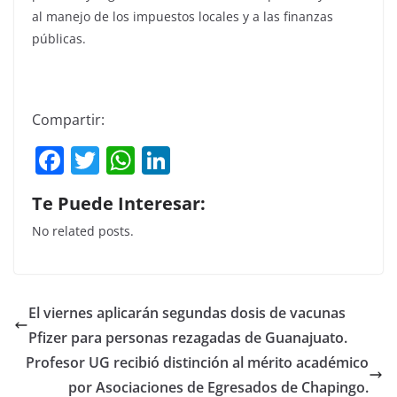
al manejo de los impuestos locales y a las finanzas
públicas.
Compartir:
F
T
W
Li
a
w
h
n
Te Puede Interesar:
c
itt
at
k
No related posts.
e
er
s
e
b
A
dI
o
p
n
El viernes aplicarán segundas dosis de vacunas
o
p
Pfizer para personas rezagadas de Guanajuato.
k
Profesor UG recibió distinción al mérito académico
por Asociaciones de Egresados de Chapingo.